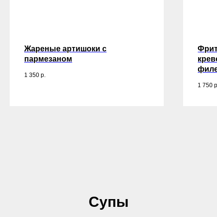
Жареные артишоки с
Фрит
пармезаном
крев
филе
1 350
р.
1 750
р
Супы