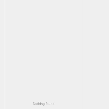
+7 985 290-90-00
info@vinirest.ru
Малая Пироговская, 8
ПН-ПТ с 8:00 до 23:00
(завтраки до 12:00)
СБ-ВС с 9:00 до 23:00
(завтраки до 14:00)
2024 ZIO VINI
Публичная офферта
Nothing found
Юридическая