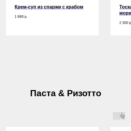
Крем-суп из спаржи с крабом
Тоск
море
1 890
р.
2 300
р
Паста & Ризотто