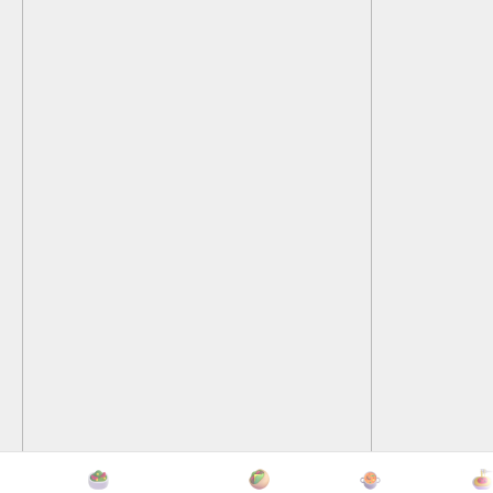
информация
ООО "БЛАУ" 770743723
119435, Г.Москва, ВН.ТЕР.Г.
МУНИЦИПАЛЬНЫЙ ОКРУГ ХАМОВНИКИ,
УЛ МАЛАЯ ПИРОГОВСКАЯ, Д. 8,
ПОМЕЩ. LV, КОМ. 11, 11А, 12, 139