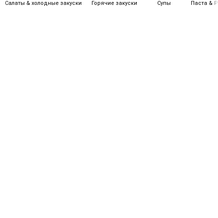
Салаты & холодные закуски
Горячие закуски
Супы
Паста & Р