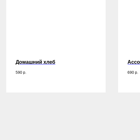
Домашний хлеб
Ассо
590
р.
690
р.