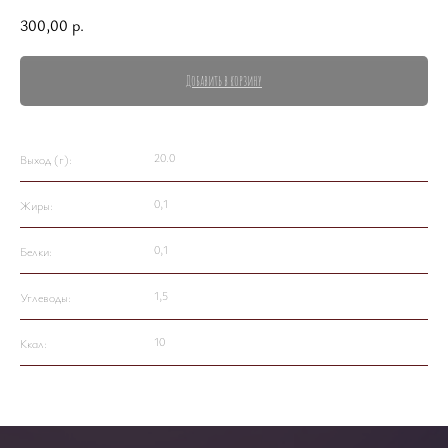
300,00
р.
Добавить в корзину
20.0
Выход (г):
0,1
Жиры:
0,1
Белки:
1,5
Углеводы:
10
Ккал: