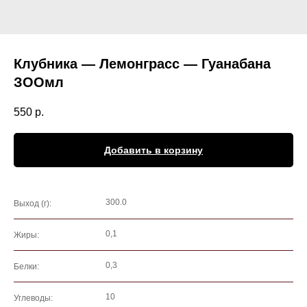
Клубника — Лемонграсс — Гуанабана
ЗООмл
550
р.
Добавить в корзину
300.0
Выход (г):
0,1
Жиры:
0,3
Белки:
10
Углеводы: