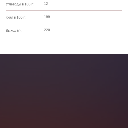
12
Углеводы в 100 г:
199
Ккал в 100 г:
220
Выход (г):