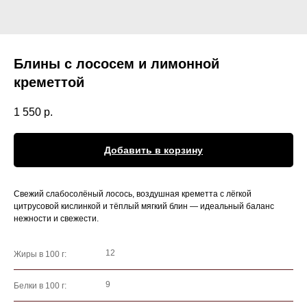
Блины с лососем и лимонной
креметтой
1 550
р.
Добавить в корзину
Свежий слабосолёный лосось, воздушная креметта с лёгкой
цитрусовой кислинкой и тёплый мягкий блин — идеальный баланс
нежности и свежести.
12
Жиры в 100 г:
9
Белки в 100 г: