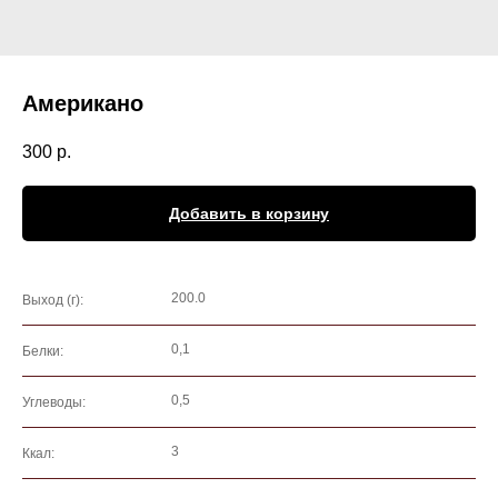
Американо
300
р.
Добавить в корзину
200.0
Выход (г):
0,1
Белки:
0,5
Углеводы:
3
Ккал: