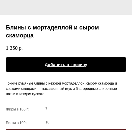
Блины с мортаделлой и сыром
скаморца
1 350
р.
Добавить в корзину
Тонкие румяные блины с нежной мортаделлой, сыром скаморца и
свежими овощами — насыщенный вкус и благородные сливочные
нотки в каждом кусочке.
7
Жиры в 100 г:
10
Белки в 100 г: