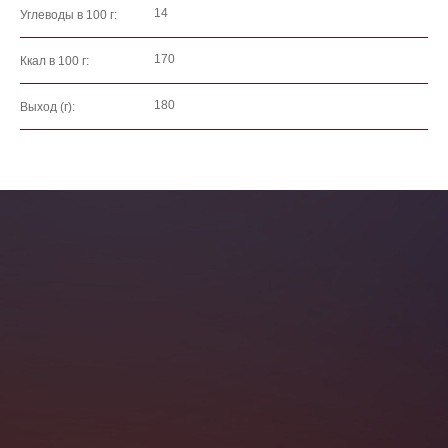
14
Углеводы в 100 г:
170
Ккал в 100 г:
180
Выход (г):